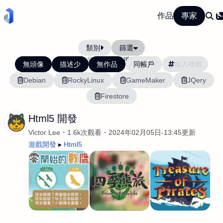
作品
專家
類別
篩選
當前排序:
活躍度
無頭像
描述少
無作品
同帳戶
Debian
RockyLinux
GameMaker
JQery
Firestore
Html5 開發
Victor Lee
1.6k次觀看
2024年02月05日-13:45更新
遊戲開發
Html5