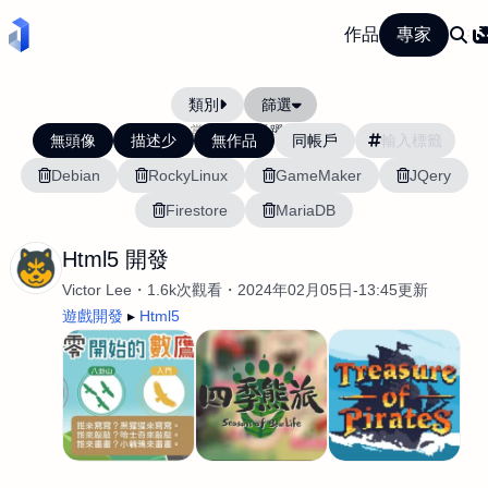
作品
專家
類別
篩選
當前排序:
活躍度
無頭像
描述少
無作品
同帳戶
Debian
RockyLinux
GameMaker
JQery
Firestore
MariaDB
Html5 開發
Victor Lee
1.6k次觀看
2024年02月05日-13:45更新
遊戲開發
Html5