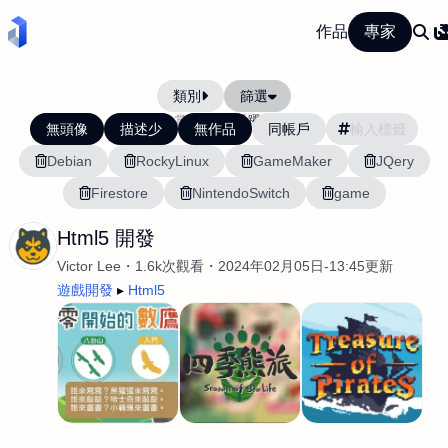
作品
專家
類別
篩選
當前排序:
活躍度
無頭像
描述少
無作品
同帳戶
Debian
RockyLinux
GameMaker
JQery
Firestore
NintendoSwitch
game
Html5 開發
Victor Lee
1.6k次觀看
2024年02月05日-13:45更新
遊戲開發
Html5