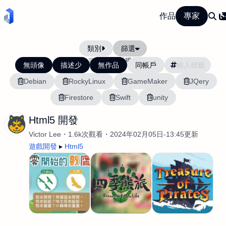
作品
專家
類別
篩選
當前排序:
活躍度
無頭像
描述少
無作品
同帳戶
Debian
RockyLinux
GameMaker
JQery
Firestore
Swift
unity
Html5 開發
Victor Lee
1.6k次觀看
2024年02月05日-13:45更新
遊戲開發
Html5