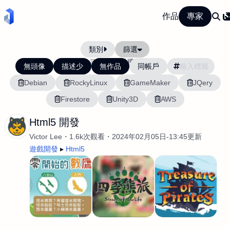
作品
專家
類別
篩選
當前排序:
活躍度
無頭像
描述少
無作品
同帳戶
Debian
RockyLinux
GameMaker
JQery
Firestore
Unity3D
AWS
Html5 開發
Victor Lee
1.6k次觀看
2024年02月05日-13:45更新
遊戲開發
Html5