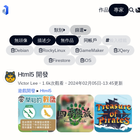
作品
專家
類別
篩選
當前排序:
活躍度
無頭像
描述少
無作品
同帳戶
Debian
RockyLinux
GameMaker
JQery
Firestore
iOS
Html5 開發
Victor Lee
1.6k次觀看
2024年02月05日-13:45更新
遊戲開發
Html5