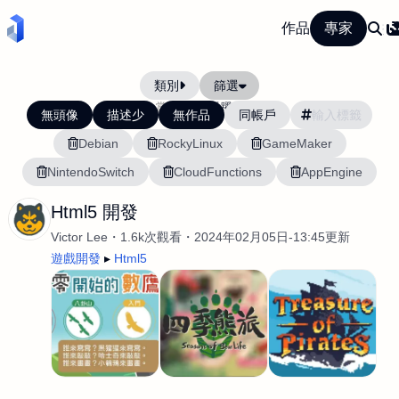
作品
專家
類別
篩選
當前排序:
活躍度
無頭像
描述少
無作品
同帳戶
Debian
RockyLinux
GameMaker
NintendoSwitch
CloudFunctions
AppEngine
Html5 開發
Victor Lee
1.6k次觀看
2024年02月05日-13:45更新
遊戲開發
Html5