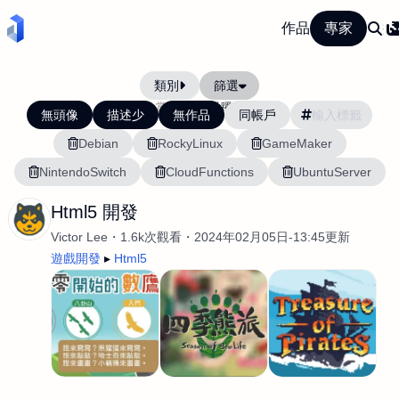
作品
專家
類別
篩選
當前排序:
活躍度
無頭像
描述少
無作品
同帳戶
Debian
RockyLinux
GameMaker
NintendoSwitch
CloudFunctions
UbuntuServer
Html5 開發
Victor Lee
1.6k次觀看
2024年02月05日-13:45更新
遊戲開發
Html5