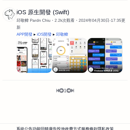
iOS 原生開發 (Swift)
邱敬幃 Pardn Chiu
2.2k次觀看
2024年04月30日-17:35更
新
APP開發
iOS開發
邱敬幃
1
系統公告
功能回饋
廣告投放
收費方式
服務條款
隱私政策