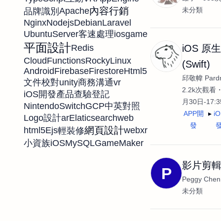
內容行銷
未分類
Apache
品牌識別
Nginx
Nodejs
Debian
Laravel
UbuntuServer
ios
game
客速處理
平面設計
Redis
iOS 原
CloudFunctions
RockyLinux
(Swift)
Android
Firebase
Firestore
Html5
邱敬幃 Pardn
unity
vr
文件校對
商務溝通
2.2k次觀看
iOS開發
產品查驗登記
月30日-17:
NintendoSwitch
GCP
中英對照
APP開
i
ar
Elaticsearch
web
Logo設計
發
網頁設計
html5
Ejs
webxr
輕裝修
iOS
MySQL
GameMaker
小資族
影片剪
P
Peggy Chen
未分類