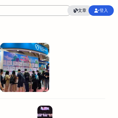
文章
登入
作
語言
整合行銷公關
冷凍空調安裝維修保養
SEO
CRM
GoogleAnalytics
整合行銷策略
接案
照片後製修圖
創業
Excel
CI醫學論文寫作投稿
Flutter
后期师酱汁
模渲染
Solidworks
插畫
攝影
設計
動畫製作
服務項目
室內設計裝修
st剪輯
品牌導航專家
3D製圖設計
影音剪輯