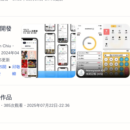
生開發
 Chiu
2024年04
35更新
OS開
邱敬
發
幃
輯作品
385次觀看
2025年07月22日-22:36