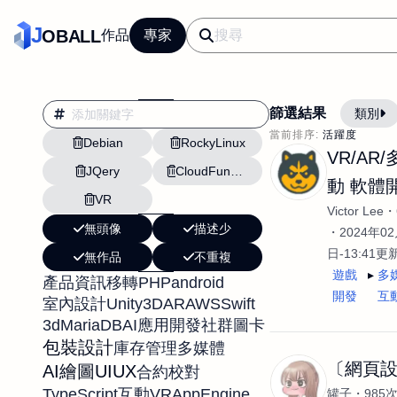
J
OBALL
作品
專家
篩選結果
類別
當前排序:
活躍度
Debian
RockyLinux
翻譯
行銷
VR/AR
JQery
CloudFunctions
影片剪輯
平面
動 軟體
VR
設計插畫
pt副業
Victor Lee
無頭像
描述少
網站設計與架設
2024年02
日-13:41更
無作品
不重複
文案撰寫翻譯虛擬助
遊戲
多
PHP
android
產品資訊移轉
DM傳單海報平面設
開發
互
Unity3D
AR
AWS
Swift
室內設計
插畫設計
APP
3d
MariaDB
AI應用開發
社群圖卡
包裝設計
影音
戶外vlog
庫存管理
多媒體
〔網頁
AI繪圖
UIUX
合約校對
TypeScript
VR
AppEngine
互動
罐子
985