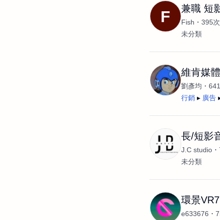
兼職 短
F
Fish
395
未分類
維肯媒
劉彥均
64
行銷
廣告
長/短影
J.C studio
未分類
環景VR7
e633676