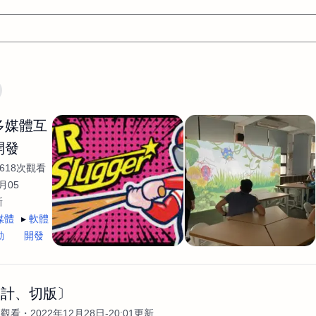
文案
AI應用
AI
網頁設計
軟體開發
網站架設網頁製
/多媒體互
設計
平面設計師
AI影片製作
P圖改圖修圖
廣告操作
開發
程式
商業攝影
廣告行銷服務
室內設計
網站開發
618次觀看
WordPress網站架設與網站維護救援
生產設計
網頁製作
S
月05
新
手
影像設計
視覺設計
自我介紹
業務外包
設計建
媒體
軟體
計
電商自媒體平面設計
長篇文案短
影片製作
長篇文案
動
開發
開發
龔之聲
品牌設計
工程製圖
影像製作剪輯調色podca
產品設計
遊戲開發
網站架設
設計、切版〕
次觀看
2022年12月28日-20:01更新