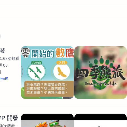
文案
AI應用
AI
網頁設計
軟體開發
網站架設網頁製
開發
設計
平面設計師
AI影片製作
P圖改圖修圖
廣告操作
1.6k次觀看
程式
商業攝影
廣告行銷服務
室內設計
網站開發
月05
新
WordPress網站架設與網站維護救援
生產設計
網頁製作
S
tml5
手
影像設計
視覺設計
自我介紹
業務外包
設計建
計
電商自媒體平面設計
長篇文案短
影片製作
長篇文案
開發
龔之聲
品牌設計
工程製圖
影像製作剪輯調色podca
產品設計
遊戲開發
網站架設
PP 開發
.6k次觀看