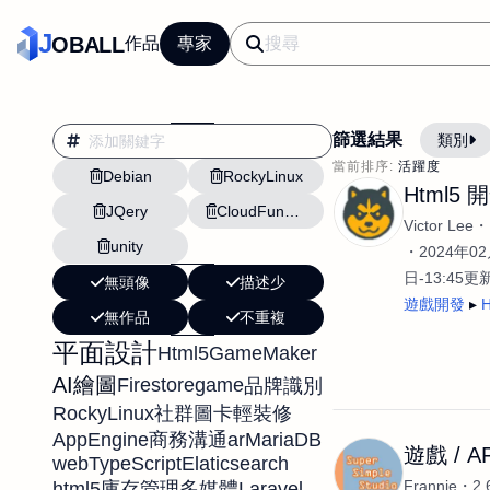
J
OBALL
作品
專家
篩選結果
類別
當前排序:
活躍度
Debian
RockyLinux
翻譯
行銷
Html5 
JQery
CloudFunctions
影片剪輯
平面
Victor Lee
unity
設計插畫
pt副業
2024年02
日-13:45更
無頭像
描述少
網站設計與架設
遊戲開發
H
無作品
不重複
文案撰寫翻譯虛擬助
平面設計
Html5
GameMaker
DM傳單海報平面設
AI繪圖
Firestore
game
品牌識別
插畫設計
APP
RockyLinux
社群圖卡
輕裝修
影音
戶外vlog
AppEngine
ar
MariaDB
商務溝通
遊戲 / A
web
TypeScript
Elaticsearch
Frannie
2
html5
Laravel
庫存管理
多媒體