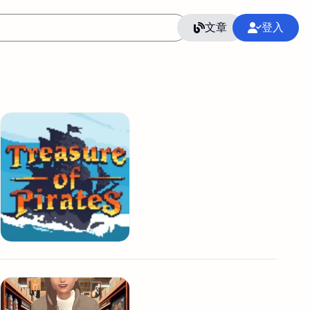
文章
登入
作
語言
整合行銷公關
冷凍空調安裝維修保養
SEO
CRM
GoogleAnalytics
整合行銷策略
接案
照片後製修圖
創業
Excel
CI醫學論文寫作投稿
Flutter
后期师酱汁
模渲染
Solidworks
插畫
攝影
設計
動畫製作
服務項目
室內設計裝修
st剪輯
品牌導航專家
3D製圖設計
影音剪輯