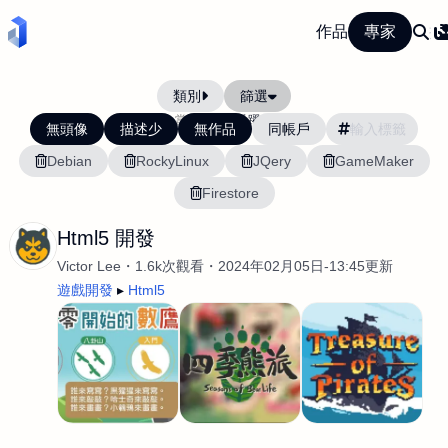
作品
專家
類別
篩選
當前排序:
活躍度
無頭像
描述少
無作品
同帳戶
Debian
RockyLinux
JQery
GameMaker
Firestore
Html5 開發
Victor Lee
1.6k次觀看
2024年02月05日-13:45更新
遊戲開發
Html5