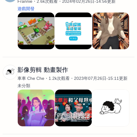
Frannie
2.6k次觀看
2024年02月26日-14:56更新
遊戲開發
影像剪輯 動畫製作
車車 Che Che
1.2k次觀看
2023年07月26日-15:11更新
未分類