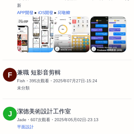
新
APP開發
iOS開發
邱敬幃
兼職 短影音剪輯
F
Fish
395次觀看
2025年07月27日-15:24
未分類
潔德美術設計工作室
J
Jade
607次觀看
2025年05月02日-23:13
平面設計