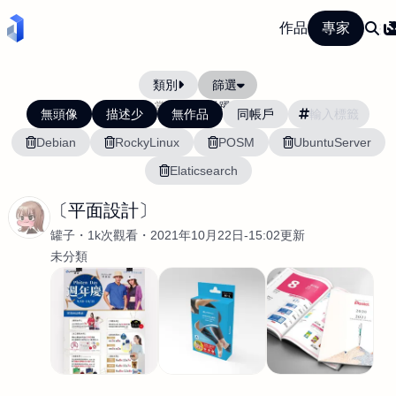
作品
專家
類別
篩選
當前排序:
活躍度
無頭像
描述少
無作品
同帳戶
Debian
RockyLinux
POSM
UbuntuServer
Elaticsearch
〔平面設計〕
罐子
1k次觀看
2021年10月22日-15:02更新
未分類