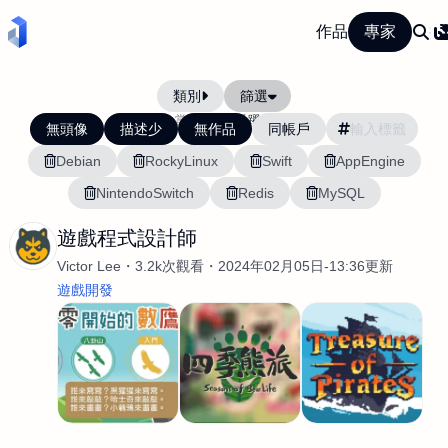
作品
專家
類別
篩選
當前排序:
活躍度
無頭像
描述少
無作品
同帳戶
Debian
RockyLinux
Swift
AppEngine
NintendoSwitch
Redis
MySQL
遊戲程式設計師
Victor Lee
3.2k次觀看
2024年02月05日-13:36更新
遊戲開發