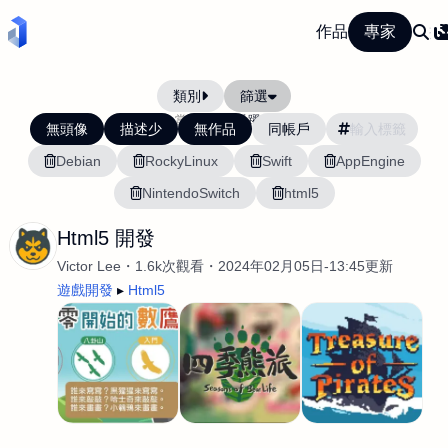
作品
專家
類別
篩選
當前排序:
活躍度
無頭像
描述少
無作品
同帳戶
Debian
RockyLinux
Swift
AppEngine
NintendoSwitch
html5
Html5 開發
Victor Lee
1.6k次觀看
2024年02月05日-13:45更新
遊戲開發
Html5