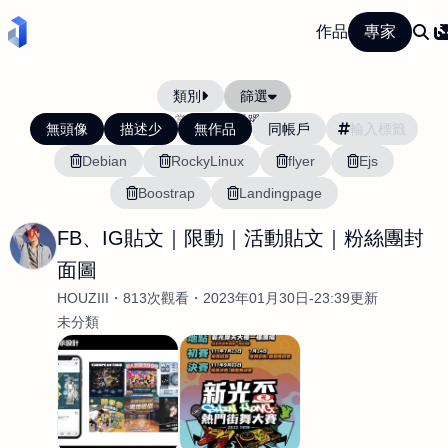
作品
專家
類別
篩選
當前排序:
活躍度
無頭像
描述少
無作品
同帳戶
Debian
RockyLinux
flyer
Ejs
Boostrap
Landingpage
FB、IG貼文｜限動｜活動貼文｜粉絲團封
面圖
HOUZIII
813次觀看
2023年01月30日-23:39更新
未分類