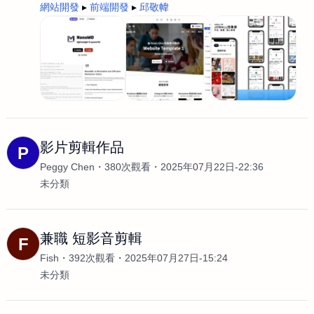
網站開發
前端開發
邱敬幃
影片剪輯作品
P
Peggy Chen
380次觀看
2025年07月22日-22:36
未分類
兼職 短影音剪輯
F
Fish
392次觀看
2025年07月27日-15:24
未分類