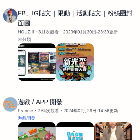
FB、IG貼文｜限動｜活動貼文｜粉絲團封
面圖
HOUZIII
811次觀看
2023年01月30日-23:39更新
未分類
遊戲 / APP 開發
Frannie
2.6k次觀看
2024年02月26日-14:56更新
遊戲開發