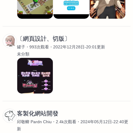
〔網頁設計、切版〕
罐子
993次觀看
2022年12月28日-20:01更新
未分類
客製化網站開發
邱敬幃 Pardn Chiu
2.4k次觀看
2024年05月12日-22:40更
新