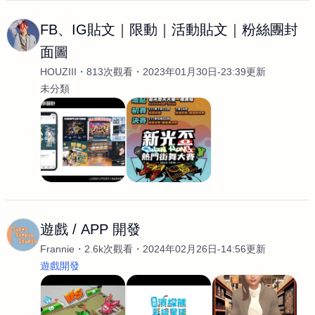
FB、IG貼文｜限動｜活動貼文｜粉絲團封
面圖
HOUZIII
813次觀看
2023年01月30日-23:39更新
未分類
遊戲 / APP 開發
Frannie
2.6k次觀看
2024年02月26日-14:56更新
遊戲開發