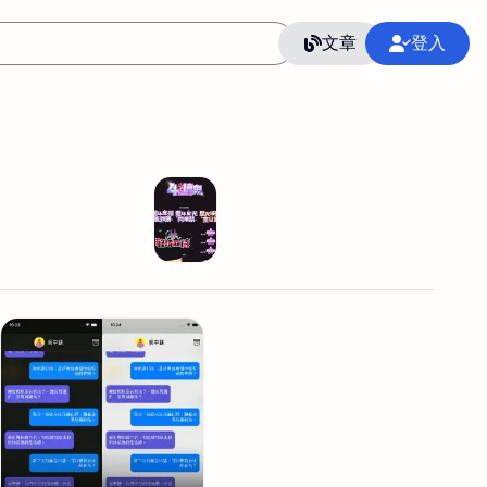
文章
登入
作
語言
整合行銷公關
冷凍空調安裝維修保養
SEO
CRM
GoogleAnalytics
整合行銷策略
接案
照片後製修圖
創業
Excel
CI醫學論文寫作投稿
Flutter
后期师酱汁
模渲染
Solidworks
插畫
攝影
設計
動畫製作
服務項目
室內設計裝修
st剪輯
品牌導航專家
3D製圖設計
影音剪輯