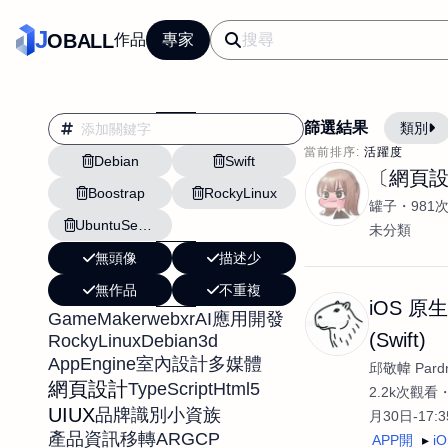
J
OBALL
作品
專家
篩選結果
類別
當前排序:
活躍度
Debian
Swift
AI應用
行銷
〔網頁
Boostrap
RockyLinux
影片剪輯
平面
罐子
981
UbuntuServer
設計插畫
pt副業
未分類
無頭像
描述少
網站設計與架設
無作品
不重複
文案撰寫翻譯虛擬助
iOS 原
GameMaker
webxr
AI應用開發
DM傳單海報平面設
(Swift)
RockyLinux
Debian
3d
插畫設計
APP
AppEngine
室內設計
多媒體
邱敬幃 Pardn
網頁設計
TypeScript
Html5
影音
戶外vlog
2.2k次觀看
UIUX
品牌識別
小資族
月30日-17:
AR
GCP
產品資訊移轉
APP開
i