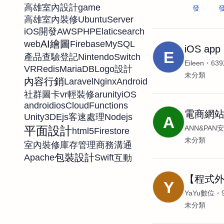
game
高雄室內設計
發
UbuntuServer
高雄室內裝修
AWS
PHP
Elaticsearch
iOS開發
AI繪圖
web
Firebase
MySQL
iOS ap
E
NintendoSwitch
產品查驗登記
Eileen
63
VR
Redis
MariaDB
Logo設計
未分類
內容行銷
Laravel
Nginx
Android
vr
ar
unity
iOS
社群圖卡
輕裝修
android
ios
CloudFunctions
電商網
Unity3D
Ejs
Nodejs
客速處理
A
ANN&PA
平面設計
html5
Firestore
未分類
室內裝修
庫存管理
商務溝通
包裝設計
Apache
Swift
互動
【程式外
Y
YaYu數位
未分類