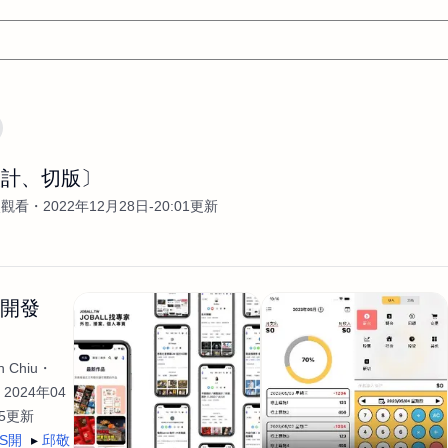
翻譯
文案
AI
網頁設計
軟體開發
網站架設網頁製
設計、切版〕
設計
平面設計師
AI影片製作
P圖改圖修圖
廣告操作
次觀看
2022年12月28日-20:01更新
程式
商業攝影
廣告行銷服務
室內設計
網站開發
WordPress網站架設與網站維護救援
生產設計
網頁製作
S
手
影像設計
視覺設計
自我介紹
業務外包
設計建
生開發
計
電商自媒體平面設計
長篇文案短
影片製作
長篇文案
開發
龔之聲
品牌設計
工程製圖
影像製作剪輯調色podca
 Chiu
產品設計
遊戲開發
網站架設
2024年04
35更新
OS開
邱敬