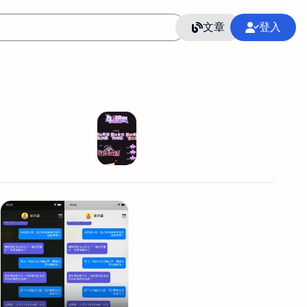
文章
登入
作
語言
整合行銷公關
冷凍空調安裝維修保養
SEO
CRM
GoogleAnalytics
整合行銷策略
接案
照片後製修圖
創業
Excel
CI醫學論文寫作投稿
Flutter
后期师酱汁
模渲染
Solidworks
插畫
攝影
設計
動畫製作
服務項目
室內設計裝修
st剪輯
品牌導航專家
3D製圖設計
影音剪輯