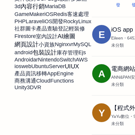
發
內容行銷
3d
MariaDB
GameMaker
iOS
Redis
客速處理
PHP
Laravel
RockyLinux
iOS開發
社群圖卡
產品查驗登記
輕裝修
iOS ap
E
AI繪圖
Firestore
室內設計
Eileen
64
網頁設計
Nginx
vr
MySQL
小資族
未分類
包裝設計
android
Ejs
庫存管理
Android
ar
NintendoSwitch
AWS
UIUX
ios
web
UbuntuServer
電商網
A
AppEngine
產品資訊移轉
ANN&PA
CloudFunctions
商務溝通
未分類
Unity3D
VR
【程式外
Y
YaYu數位
未分類