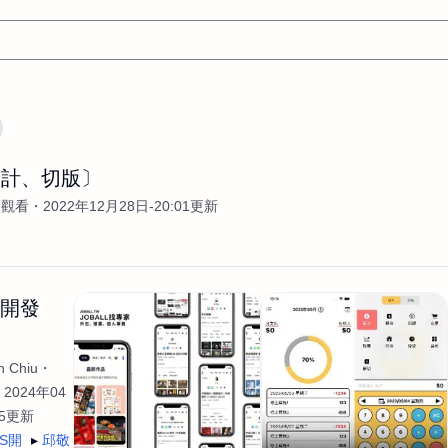
文案
AI應用
AI
網頁設計
軟體開發
網站架設網頁製
設計、切版〕
設計
平面設計師
AI影片製作
P圖改圖修圖
廣告操作
次觀看
2022年12月28日-20:01更新
程式
商業攝影
廣告行銷服務
室內設計
網站開發
WordPress網站架設與網站維護救援
生產設計
網頁製作
S
手
影像設計
視覺設計
自我介紹
業務外包
設計建
生開發
計
電商自媒體平面設計
長篇文案短
影片製作
長篇文案
開發
龔之聲
品牌設計
工程製圖
影像製作剪輯調色podca
 Chiu
產品設計
遊戲開發
網站架設
2024年04
35更新
OS開
邱敬