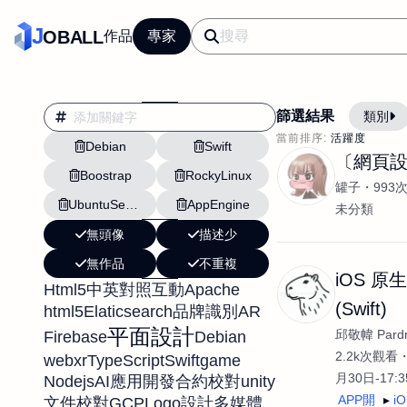
J
OBALL
作品
專家
篩選結果
類別
當前排序:
活躍度
Debian
Swift
翻譯
行銷
〔網頁
Boostrap
RockyLinux
影片剪輯
平面
罐子
993
UbuntuServer
AppEngine
設計插畫
pt副業
未分類
無頭像
描述少
網站設計與架設
無作品
不重複
文案撰寫翻譯虛擬助
iOS 原
Html5
Apache
中英對照
互動
DM傳單海報平面設
(Swift)
html5
Elaticsearch
AR
品牌識別
插畫設計
APP
平面設計
邱敬幃 Pardn
Firebase
Debian
影音
戶外vlog
2.2k次觀看
webxr
TypeScript
Swift
game
月30日-17:
Nodejs
unity
AI應用開發
合約校對
APP開
i
GCP
文件校對
Logo設計
多媒體