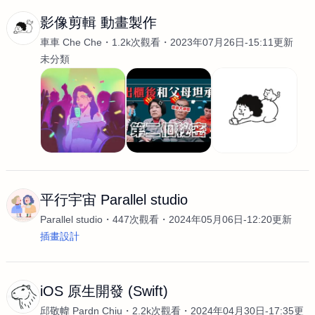
影像剪輯 動畫製作
車車 Che Che
1.2k次觀看
2023年07月26日-15:11更新
未分類
平行宇宙 Parallel studio
Parallel studio
447次觀看
2024年05月06日-12:20更新
插畫設計
iOS 原生開發 (Swift)
邱敬幃 Pardn Chiu
2.2k次觀看
2024年04月30日-17:35更