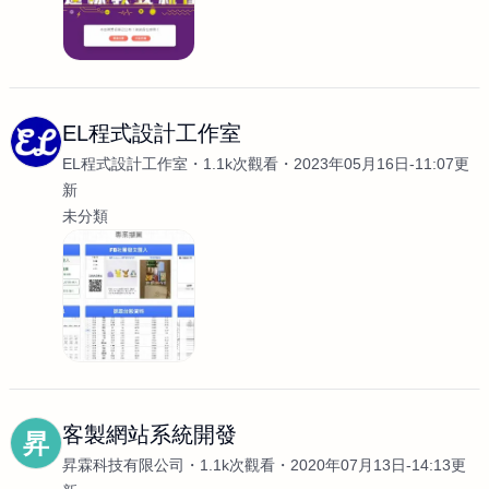
EL程式設計工作室
EL程式設計工作室
1.1k次觀看
2023年05月16日-11:07更
新
未分類
客製網站系統開發
昇
昇霖科技有限公司
1.1k次觀看
2020年07月13日-14:13更