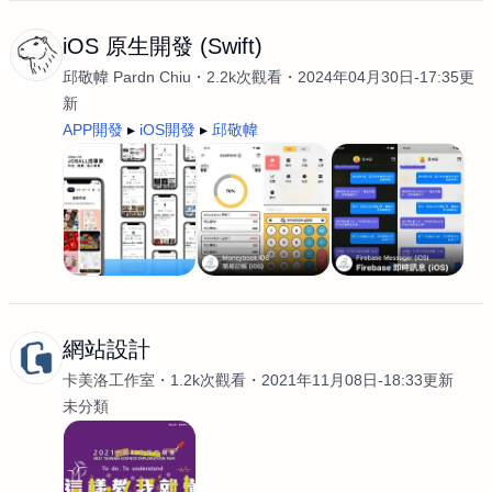
iOS 原生開發 (Swift)
邱敬幃 Pardn Chiu
2.2k次觀看
2024年04月30日-17:35更
新
APP開發
iOS開發
邱敬幃
網站設計
卡美洛工作室
1.2k次觀看
2021年11月08日-18:33更新
未分類