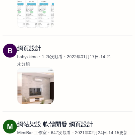
網頁設計
B
babyxkimo
1.2k次觀看
2022年01月17日-14:21
未分類
網站架設 軟體開發 網頁設計
M
MimiBar 工作室
647次觀看
2021年02月24日-14:15更新