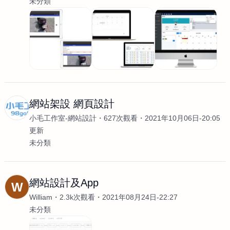
未分類
網站架設 網頁設計
小毛工作室-網站設計
627次觀看
2021年10月06日-20:05
更新
未分類
網站設計及App
W
William
2.3k次觀看
2021年08月24日-22:27
未分類