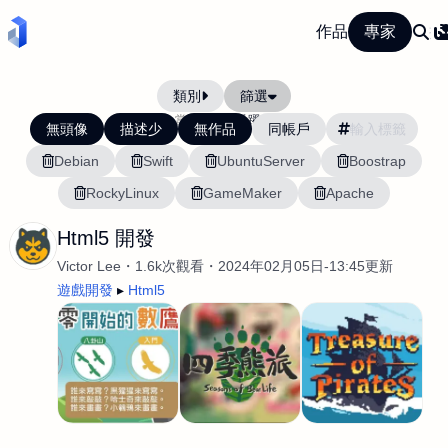
作品
專家
類別
篩選
當前排序:
活躍度
無頭像
描述少
無作品
同帳戶
Debian
Swift
UbuntuServer
Boostrap
RockyLinux
GameMaker
Apache
Html5 開發
Victor Lee
1.6k次觀看
2024年02月05日-13:45更新
遊戲開發
Html5