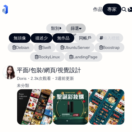
作品
專家
類別
篩選
當前排序:
活躍度
無頭像
描述少
無作品
同帳戶
Debian
Swift
UbuntuServer
Boostrap
RockyLinux
LandingPage
平面/包裝/網頁/視覺設計
Doris
2.3k次觀看
3週前更新
未分類