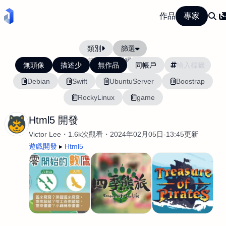
作品
專家
類別
篩選
當前排序:
活躍度
無頭像
描述少
無作品
同帳戶
Debian
Swift
UbuntuServer
Boostrap
RockyLinux
game
Html5 開發
Victor Lee
1.6k次觀看
2024年02月05日-13:45更新
遊戲開發
Html5