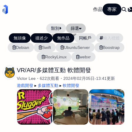
作品
專家
類別
篩選
當前排序:
活躍度
無頭像
描述少
無作品
同帳戶
Debian
Swift
UbuntuServer
Boostrap
RockyLinux
webxr
VR/AR/多媒體互動 軟體開發
Victor Lee
622次觀看
2024年02月05日-13:41更新
遊戲開發
多媒體互動
軟體開發