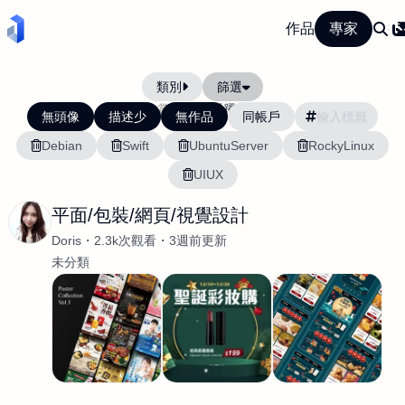
作品
專家
類別
篩選
當前排序:
活躍度
無頭像
描述少
無作品
同帳戶
Debian
Swift
UbuntuServer
RockyLinux
UIUX
平面/包裝/網頁/視覺設計
Doris
2.3k次觀看
3週前更新
未分類