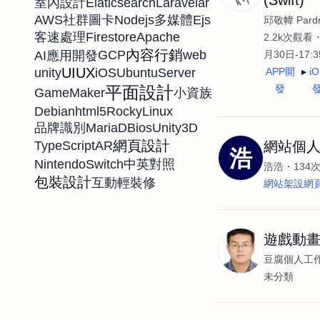
Elaticsearch
Laravel
ar
室內設計
AWS
Nodejs
Ejs
社群圖卡
多媒體
邱敬幃 Pardn
Firestore
Apache
客速處理
2.2k次觀看
內容行銷
GCP
web
AI應用開發
月30日-17:
UIUX
APP開
i
unity
iOS
UbuntuServer
發
平面設計
GameMaker
小資族
Debian
html5
RockyLinux
MariaDB
ios
Unity3D
品牌識別
網頁設計
TypeScript
AR
網站個人
浩
NintendoSwitch
中英對照
浩浩
134
包裝設計
互動
輕裝修
網站架設網
遊戲動
豆腐個人工
未分類