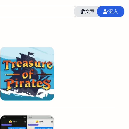
文章
登入
作
語言
整合行銷公關
冷凍空調安裝維修保養
SEO
CRM
GoogleAnalytics
整合行銷策略
接案
照片後製修圖
創業
Excel
CI醫學論文寫作投稿
Flutter
后期师酱汁
模渲染
Solidworks
插畫
攝影
設計
動畫製作
服務項目
室內設計裝修
st剪輯
品牌導航專家
3D製圖設計
影音剪輯