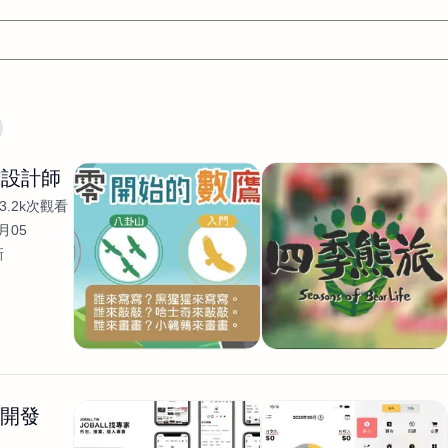
文案
AI應用
AI
網頁設計
軟體開發
網站架設網頁製
式設計師
設計
平面設計師
AI影片製作
P圖改圖修圖
廣告操作
3.2k次觀看
程式
商業攝影
廣告行銷服務
室內設計
網站開發
月05
新
WordPress網站架設與網站維護救援
生產設計
網頁製作
S
手
影像設計
視覺設計
自我介紹
業務外包
設計建
計
電商自媒體平面設計
長篇文案短
影片製作
長篇文案
開發
龔之聲
品牌設計
工程製圖
影像製作剪輯調色podca
產品設計
遊戲開發
網站架設
生開發