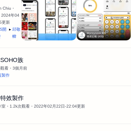
 Chiu
2024年04
35更新
OS開
邱敬
發
幃
SOHO族
次觀看
3個月前
頁製作
畫特效製作
作室
1.2k次觀看
2022年02月22日-22:04更新