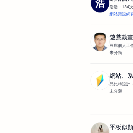
浩
浩浩
134
網站架設網
遊戲動
豆腐個人工
未分類
網站、系
晶比特設計
未分類
平板似