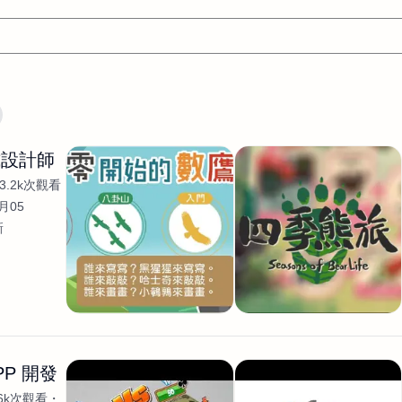
文案
AI應用
AI
網頁設計
軟體開發
網站架設網頁製
式設計師
設計
平面設計師
AI影片製作
P圖改圖修圖
廣告操作
3.2k次觀看
程式
商業攝影
廣告行銷服務
室內設計
網站開發
月05
新
WordPress網站架設與網站維護救援
生產設計
網頁製作
S
手
影像設計
視覺設計
自我介紹
業務外包
設計建
計
電商自媒體平面設計
長篇文案短
影片製作
長篇文案
開發
龔之聲
品牌設計
工程製圖
影像製作剪輯調色podca
產品設計
遊戲開發
網站架設
PP 開發
.6k次觀看