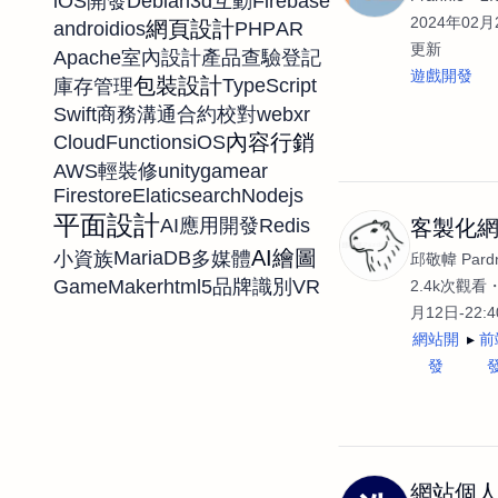
Debian
3d
Firebase
iOS開發
互動
2024年02月2
網頁設計
android
ios
PHP
AR
更新
Apache
室內設計
產品查驗登記
遊戲開發
包裝設計
TypeScript
庫存管理
Swift
webxr
商務溝通
合約校對
內容行銷
CloudFunctions
iOS
AWS
unity
game
ar
輕裝修
Firestore
Elaticsearch
Nodejs
平面設計
Redis
AI應用開發
客製化
AI繪圖
MariaDB
小資族
多媒體
邱敬幃 Pardn
GameMaker
html5
VR
品牌識別
2.4k次觀看
月12日-22:
網站開
前
發
網站個人