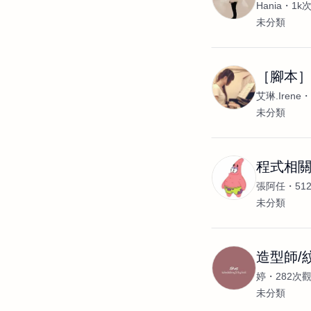
Hania
1k
未分類
［腳本
艾琳.Irene
未分類
程式相
張阿任
51
未分類
造型師/
婷
282次
未分類