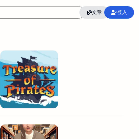
文章
登入
作
語言
整合行銷公關
冷凍空調安裝維修保養
SEO
CRM
GoogleAnalytics
整合行銷策略
接案
照片後製修圖
創業
Excel
CI醫學論文寫作投稿
Flutter
后期师酱汁
模渲染
Solidworks
插畫
攝影
設計
動畫製作
服務項目
室內設計裝修
st剪輯
品牌導航專家
3D製圖設計
影音剪輯