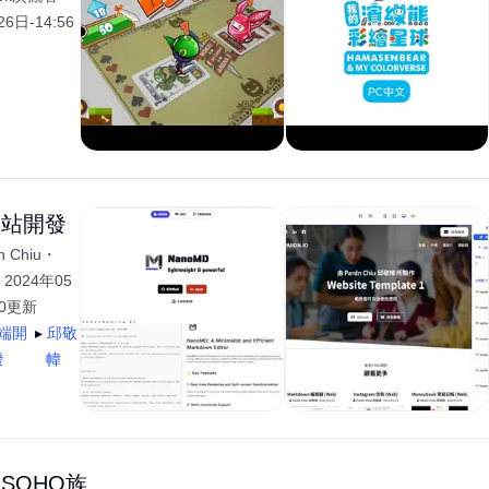
6日-14:56
網站開發
 Chiu
2024年05
40更新
端開
邱敬
發
幃
SOHO族