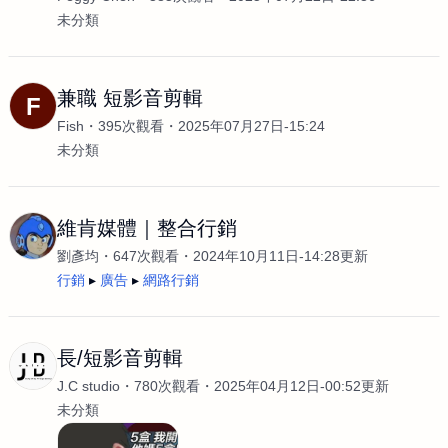
未分類
兼職 短影音剪輯
F
Fish
395次觀看
2025年07月27日-15:24
未分類
維肯媒體｜整合行銷
劉彥均
647次觀看
2024年10月11日-14:28更新
行銷
廣告
網路行銷
長/短影音剪輯
J.C studio
780次觀看
2025年04月12日-00:52更新
未分類