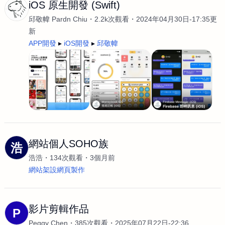
iOS 原生開發 (Swift)
邱敬幃 Pardn Chiu
2.2k次觀看
2024年04月30日-17:35更
新
APP開發
iOS開發
邱敬幃
網站個人SOHO族
浩
浩浩
134次觀看
3個月前
網站架設網頁製作
影片剪輯作品
P
Peggy Chen
385次觀看
2025年07月22日-22:36