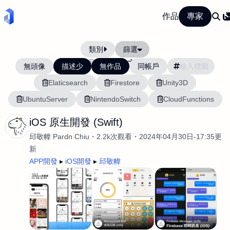
作品
專家
類別
篩選
當前排序:
最新
最舊
無頭像
描述少
無作品
同帳戶
Elaticsearch
Firestore
Unity3D
UbuntuServer
NintendoSwitch
CloudFunctions
iOS 原生開發 (Swift)
邱敬幃 Pardn Chiu
2.2k次觀看
2024年04月30日-17:35更
新
APP開發
iOS開發
邱敬幃