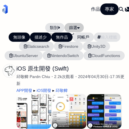
作品
專家
類別
篩選
當前排序:
最新
最舊
無頭像
描述少
無作品
同帳戶
Elaticsearch
Firestore
Unity3D
UbuntuServer
NintendoSwitch
CloudFunctions
iOS 原生開發 (Swift)
邱敬幃 Pardn Chiu
2.2k次觀看
2024年04月30日-17:35更
新
APP開發
iOS開發
邱敬幃