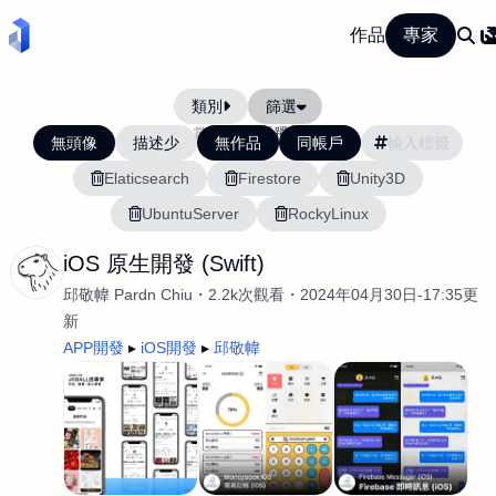
作品
專家
類別
篩選
當前排序:
活躍度
無頭像
描述少
無作品
同帳戶
Elaticsearch
Firestore
Unity3D
UbuntuServer
RockyLinux
iOS 原生開發 (Swift)
邱敬幃 Pardn Chiu
2.2k次觀看
2024年04月30日-17:35更
新
APP開發
iOS開發
邱敬幃