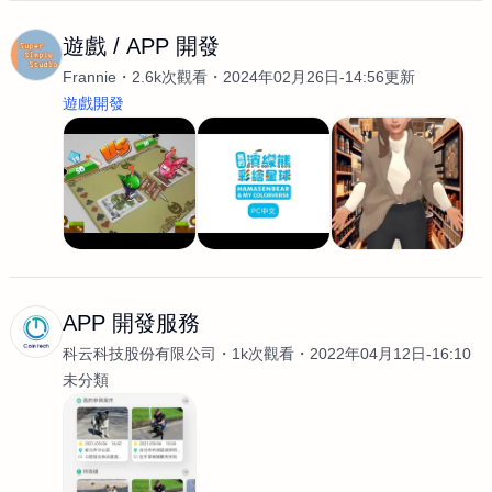
遊戲 / APP 開發
Frannie
2.6k次觀看
2024年02月26日-14:56更新
遊戲開發
APP 開發服務
科云科技股份有限公司
1k次觀看
2022年04月12日-16:10
未分類