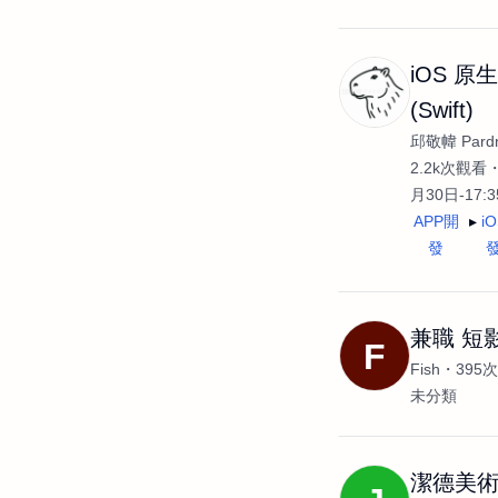
iOS 原
(Swift)
邱敬幃 Pardn
2.2k次觀看
月30日-17:
APP開
i
發
兼職 短
F
Fish
395
未分類
潔德美