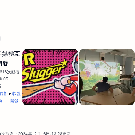
文案
AI應用
AI
網頁設計
軟體開發
網站架設網頁製
/多媒體互
設計
平面設計師
AI影片製作
P圖改圖修圖
廣告操作
開發
程式
商業攝影
廣告行銷服務
室內設計
網站開發
618次觀看
WordPress網站架設與網站維護救援
生產設計
網頁製作
S
月05
新
手
影像設計
視覺設計
自我介紹
業務外包
設計建
媒體
軟體
計
電商自媒體平面設計
長篇文案短
影片製作
長篇文案
動
開發
開發
龔之聲
品牌設計
工程製圖
影像製作剪輯調色podca
產品設計
遊戲開發
網站架設
作
4k次觀看
2024年12月16日-13:28更新