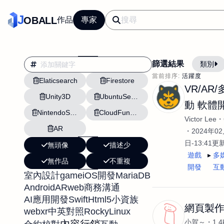
J
OBALL
作品
專家
篩選結果
類別
當前排序:
活躍度
Elaticsearch
Firestore
翻譯
行銷
VR/AR
Unity3D
UbuntuServer
影片剪輯
平面
動 軟體
NintendoSwitch
CloudFunctions
設計插畫
pt副業
Victor Lee
AR
網站設計與架設
2024年02
日-13:41更
無頭像
描述少
文案撰寫翻譯虛擬助
遊戲
多
無作品
不重複
DM傳單海報平面設
開發
互
game
MariaDB
室內設計
iOS開發
插畫設計
APP
Android
AR
web
商務溝通
影音
戶外vlog
Swift
Html5
AI應用開發
小資族
網頁製
webxr
RockyLinux
中英對照
小賀～
1.