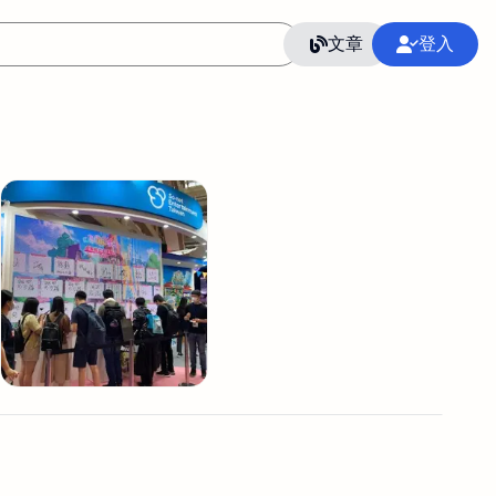
文章
登入
作
語言
整合行銷公關
冷凍空調安裝維修保養
SEO
CRM
GoogleAnalytics
整合行銷策略
接案
照片後製修圖
創業
Excel
CI醫學論文寫作投稿
Flutter
后期师酱汁
模渲染
Solidworks
插畫
攝影
設計
動畫製作
服務項目
室內設計裝修
st剪輯
品牌導航專家
3D製圖設計
影音剪輯