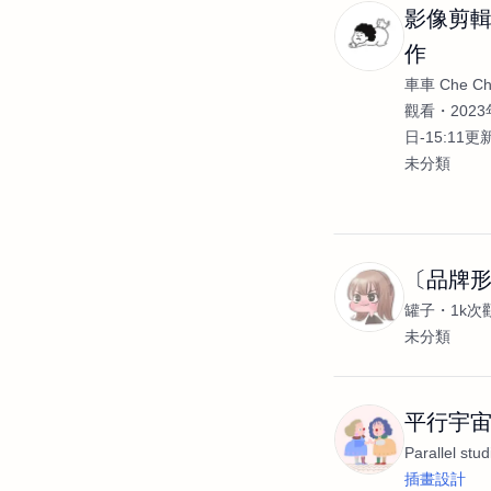
影像剪輯
作
車車 Che C
觀看
2023
日-15:11更
未分類
〔品牌
罐子
1k次
未分類
平行宇宙 Pa
Parallel stud
插畫設計