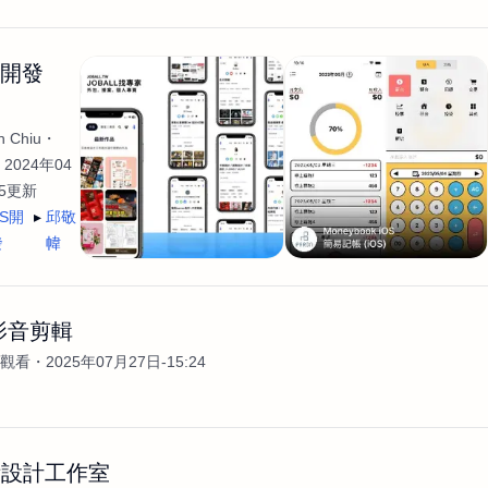
生開發
 Chiu
2024年04
35更新
OS開
邱敬
發
幃
影音剪輯
次觀看
2025年07月27日-15:24
術設計工作室