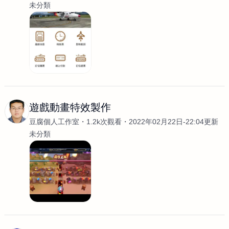
未分類
遊戲動畫特效製作
豆腐個人工作室
1.2k次觀看
2022年02月22日-22:04更新
未分類