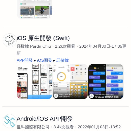
iOS 原生開發 (Swift)
邱敬幃 Pardn Chiu
2.2k次觀看
2024年04月30日-17:35更
新
APP開發
iOS開發
邱敬幃
Android/iOS APP開發
世科國際有限公司
3.4k次觀看
2022年01月03日-13:52