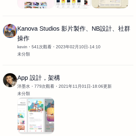
Kanova Studios 影片製作、NB設計、社群
操作
kevin
541次觀看
2023年02月10日-14:10
未分類
App 設計，架構
洋墨水
779次觀看
2021年11月01日-18:06更新
未分類