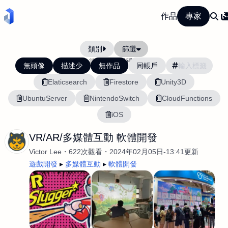
作品
專家
類別
篩選
當前排序:
活躍度
無頭像
描述少
無作品
同帳戶
Elaticsearch
Firestore
Unity3D
UbuntuServer
NintendoSwitch
CloudFunctions
iOS
VR/AR/多媒體互動 軟體開發
Victor Lee
622次觀看
2024年02月05日-13:41更新
遊戲開發
多媒體互動
軟體開發