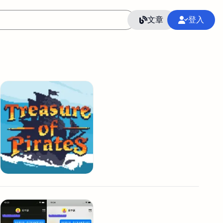
文章
登入
作
語言
整合行銷公關
冷凍空調安裝維修保養
SEO
CRM
GoogleAnalytics
整合行銷策略
接案
照片後製修圖
創業
Excel
CI醫學論文寫作投稿
Flutter
后期师酱汁
模渲染
Solidworks
插畫
攝影
設計
動畫製作
服務項目
室內設計裝修
st剪輯
品牌導航專家
3D製圖設計
影音剪輯