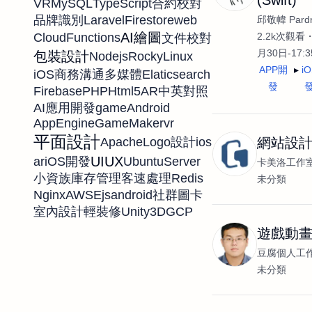
VR
MySQL
TypeScript
合約校對
Laravel
Firestore
web
品牌識別
邱敬幃 Pardn
AI繪圖
2.2k次觀看
CloudFunctions
文件校對
月30日-17:
包裝設計
Nodejs
RockyLinux
APP開
i
iOS
Elaticsearch
商務溝通
多媒體
發
Firebase
PHP
Html5
AR
中英對照
game
Android
AI應用開發
AppEngine
GameMaker
vr
平面設計
Apache
ios
Logo設計
網站設
UIUX
ar
UbuntuServer
iOS開發
卡美洛工作
Redis
小資族
庫存管理
客速處理
未分類
Nginx
AWS
Ejs
android
社群圖卡
Unity3D
GCP
室內設計
輕裝修
遊戲動
豆腐個人工
未分類