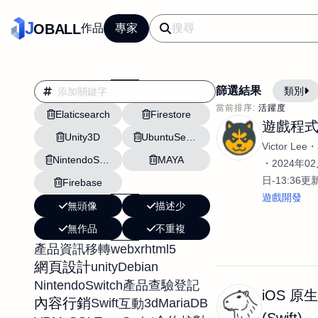
J
OBALL
作品
專家
篩選結果
類別
當前排序:
活躍度
Elaticsearch
Firestore
翻譯
行銷
遊戲程
Unity3D
UbuntuServer
影片剪輯
平面
Victor Lee
NintendoSwitch
MAYA
設計插畫
pt副業
2024年02
日-13:36更
Firebase
網站設計與架設
遊戲開發
無頭像
描述少
文案撰寫翻譯虛擬助
無作品
不重複
DM傳單海報平面設
webxr
html5
產品資訊移轉
插畫設計
APP
網頁設計
unity
Debian
影音
戶外vlog
NintendoSwitch
產品查驗登記
iOS 原
內容行銷
Swift
3d
MariaDB
互動
(Swift)