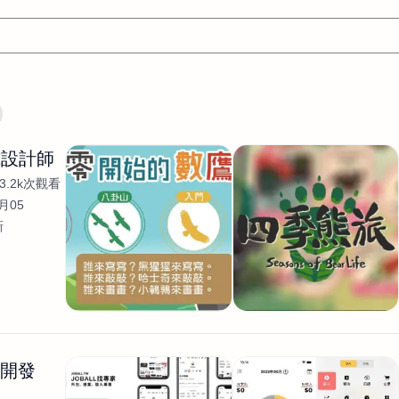
文案
AI應用
AI
網頁設計
軟體開發
網站架設網頁製
式設計師
設計
平面設計師
AI影片製作
P圖改圖修圖
廣告操作
3.2k次觀看
程式
商業攝影
廣告行銷服務
室內設計
網站開發
月05
新
WordPress網站架設與網站維護救援
生產設計
網頁製作
S
手
影像設計
視覺設計
自我介紹
業務外包
設計建
計
電商自媒體平面設計
長篇文案短
影片製作
長篇文案
開發
龔之聲
品牌設計
工程製圖
影像製作剪輯調色podca
產品設計
遊戲開發
網站架設
生開發