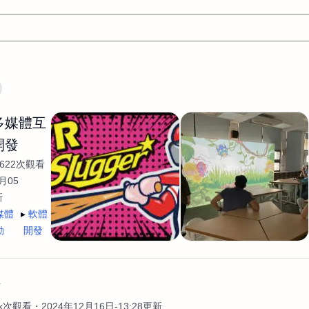
文案
AI應用
AI
網頁設計
軟體開發
網站架設網頁製
/多媒體互
設計
平面設計師
AI影片製作
P圖改圖修圖
廣告操作
開發
程式
商業攝影
廣告行銷服務
室內設計
網站開發
622次觀看
WordPress網站架設與網站維護救援
生產設計
網頁製作
S
月05
新
手
影像設計
視覺設計
自我介紹
業務外包
設計建
媒體
軟體
計
電商自媒體平面設計
長篇文案短
影片製作
長篇文案
動
開發
開發
龔之聲
品牌設計
工程製圖
影像製作剪輯調色podca
產品設計
遊戲開發
網站架設
作
4k次觀看
2024年12月16日-13:28更新