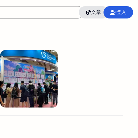
文章
登入
作
語言
整合行銷公關
冷凍空調安裝維修保養
SEO
CRM
GoogleAnalytics
整合行銷策略
接案
照片後製修圖
創業
Excel
CI醫學論文寫作投稿
Flutter
后期师酱汁
模渲染
Solidworks
插畫
攝影
設計
動畫製作
服務項目
室內設計裝修
st剪輯
品牌導航專家
3D製圖設計
影音剪輯