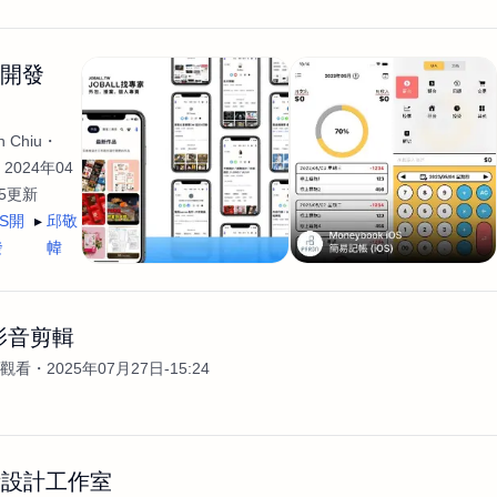
生開發
 Chiu
2024年04
35更新
OS開
邱敬
發
幃
影音剪輯
次觀看
2025年07月27日-15:24
術設計工作室