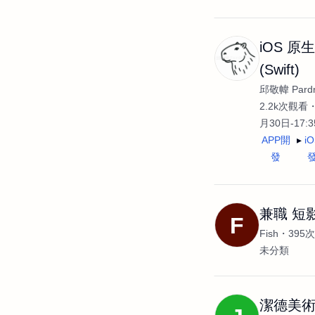
iOS 原
(Swift)
邱敬幃 Pardn
2.2k次觀看
月30日-17:
APP開
i
發
兼職 短
F
Fish
395
未分類
潔德美