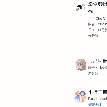
影像剪輯
作
車車 Che C
觀看
2023
日-15:11更
未分類
〔品牌
罐子
1k次
未分類
平行宇宙 Pa
Parallel stud
插畫設計