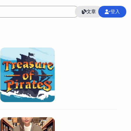
文章
登入
作
語言
整合行銷公關
冷凍空調安裝維修保養
SEO
CRM
GoogleAnalytics
整合行銷策略
接案
照片後製修圖
創業
Excel
CI醫學論文寫作投稿
Flutter
后期师酱汁
模渲染
Solidworks
插畫
攝影
設計
動畫製作
服務項目
室內設計裝修
st剪輯
品牌導航專家
3D製圖設計
影音剪輯