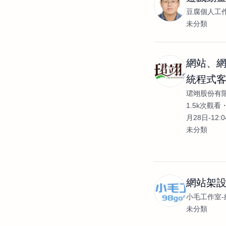
豆腐個人工
未分類
網站、
統程式
珺翊股份有
發
1.5k次觀看
月28日-12:
未分類
網站架設
小毛工作室-
未分類