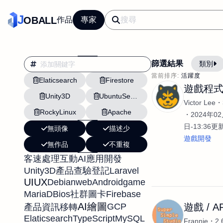
J
OBALL
作品
專家
篩選結果
類別
當前排序:
活躍度
Elaticsearch
Firestore
翻譯
行銷
遊戲程
Unity3D
UbuntuServer
影片剪輯
平面
Victor Lee
RockyLinux
Apache
設計插畫
pt副業
2024年02
日-13:36更
無頭像
描述少
網站設計與架設
遊戲開發
無作品
不重複
文案撰寫翻譯虛擬助
客速處理
互動
AI應用開發
DM傳單海報平面設
Unity3D
Laravel
產品查驗登記
插畫設計
APP
UIUX
Debian
web
Android
game
MariaDB
ios
Firebase
社群圖卡
影音
戶外vlog
AI繪圖
遊戲 / A
GCP
產品資訊移轉
Elaticsearch
TypeScript
MySQL
Frannie
2