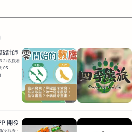
文案
AI應用
AI
網頁設計
軟體開發
網站架設網頁製
式設計師
設計
平面設計師
AI影片製作
P圖改圖修圖
廣告操作
3.2k次觀看
程式
商業攝影
廣告行銷服務
室內設計
網站開發
月05
新
WordPress網站架設與網站維護救援
生產設計
網頁製作
S
手
影像設計
視覺設計
自我介紹
業務外包
設計建
計
電商自媒體平面設計
長篇文案短
影片製作
長篇文案
開發
龔之聲
品牌設計
工程製圖
影像製作剪輯調色podca
產品設計
遊戲開發
網站架設
PP 開發
.6k次觀看