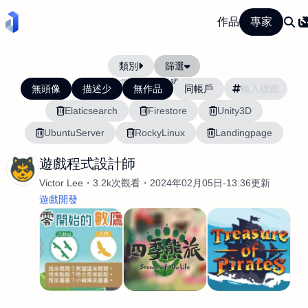
作品
專家
類別
篩選
當前排序:
活躍度
無頭像
描述少
無作品
同帳戶
Elaticsearch
Firestore
Unity3D
UbuntuServer
RockyLinux
Landingpage
遊戲程式設計師
Victor Lee
3.2k次觀看
2024年02月05日-13:36更新
遊戲開發