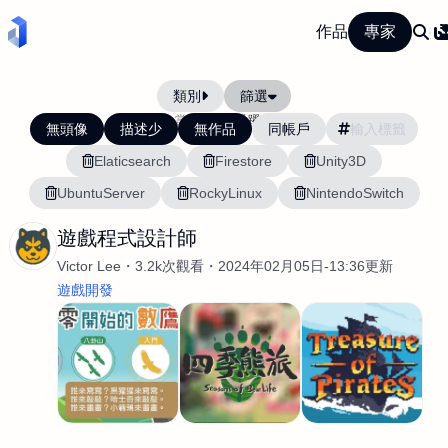
作品
專家
類別
篩選
當前排序:
活躍度
無頭像
描述少
無作品
同帳戶
Elaticsearch
Firestore
Unity3D
UbuntuServer
RockyLinux
NintendoSwitch
遊戲程式設計師
Victor Lee
3.2k次觀看
2024年02月05日-13:36更新
遊戲開發