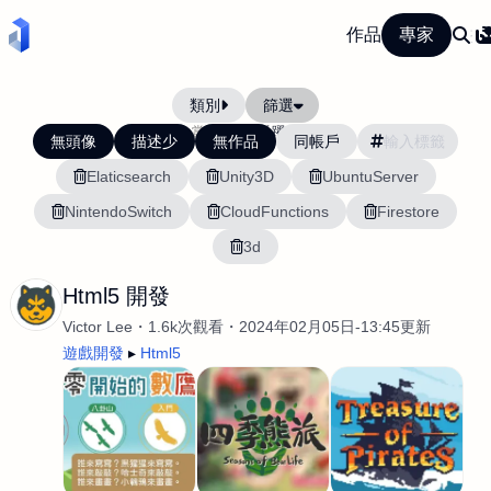
作品
專家
類別
篩選
當前排序:
活躍度
無頭像
描述少
無作品
同帳戶
Elaticsearch
Unity3D
UbuntuServer
NintendoSwitch
CloudFunctions
Firestore
3d
Html5 開發
Victor Lee
1.6k次觀看
2024年02月05日-13:45更新
遊戲開發
Html5