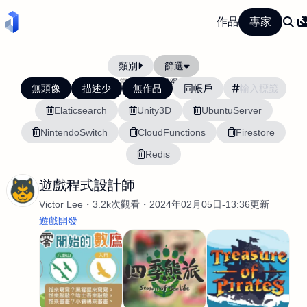
作品
專家
類別
篩選
當前排序:
活躍度
無頭像
描述少
無作品
同帳戶
Elaticsearch
Unity3D
UbuntuServer
NintendoSwitch
CloudFunctions
Firestore
Redis
遊戲程式設計師
Victor Lee
3.2k次觀看
2024年02月05日-13:36更新
遊戲開發