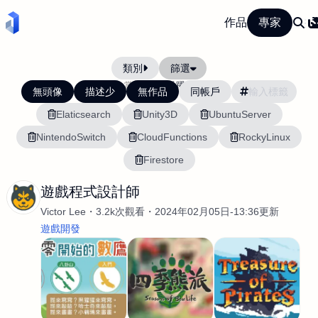
作品
專家
類別
篩選
當前排序:
活躍度
無頭像
描述少
無作品
同帳戶
Elaticsearch
Unity3D
UbuntuServer
NintendoSwitch
CloudFunctions
RockyLinux
Firestore
遊戲程式設計師
Victor Lee
3.2k次觀看
2024年02月05日-13:36更新
遊戲開發