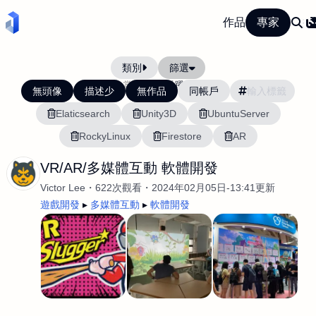
作品
專家
類別
篩選
當前排序:
活躍度
無頭像
描述少
無作品
同帳戶
Elaticsearch
Unity3D
UbuntuServer
RockyLinux
Firestore
AR
VR/AR/多媒體互動 軟體開發
Victor Lee
622次觀看
2024年02月05日-13:41更新
遊戲開發
多媒體互動
軟體開發