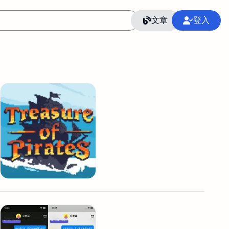
文章
登入
作
語言
整合行銷公關
冷凍空調安裝維修保養
SEO
CRM
GoogleAnalytics
整合行銷策略
接案
照片後製修圖
創業
Excel
CI醫學論文寫作投稿
Flutter
后期师酱汁
模渲染
Solidworks
插畫
攝影
設計
動畫製作
服務項目
室內設計裝修
st剪輯
品牌導航專家
3D製圖設計
影音剪輯