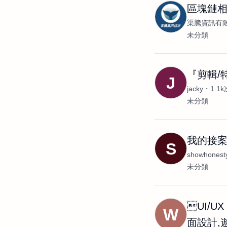
區塊鏈
渠騰資訊有
未分類
『剪輯/
J
jacky
1.1
未分類
我的接
S
showhonest
未分類
UI/U
W
面設計,