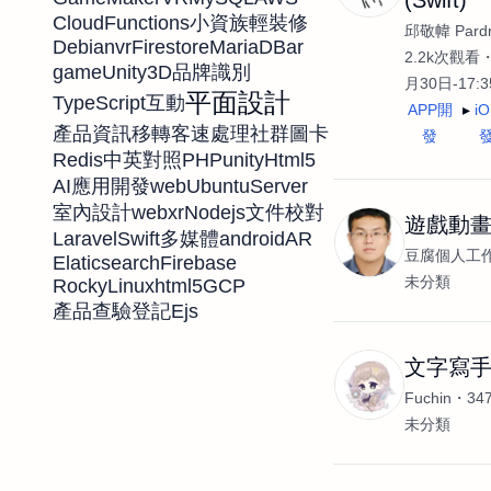
CloudFunctions
小資族
輕裝修
邱敬幃 Pardn
Debian
vr
Firestore
MariaDB
ar
2.2k次觀看
game
Unity3D
品牌識別
月30日-17:
平面設計
TypeScript
互動
APP開
i
產品資訊移轉
客速處理
社群圖卡
發
Redis
PHP
unity
Html5
中英對照
web
UbuntuServer
AI應用開發
webxr
Nodejs
室內設計
文件校對
遊戲動
Laravel
Swift
android
AR
多媒體
豆腐個人工
Elaticsearch
Firebase
未分類
RockyLinux
html5
GCP
Ejs
產品查驗登記
文字寫
Fuchin
34
未分類