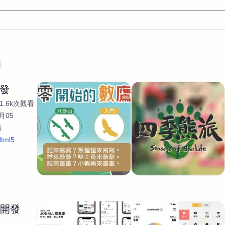
文案
AI應用
AI
網頁設計
軟體開發
網站架設網頁製
開發
設計
平面設計師
AI影片製作
P圖改圖修圖
廣告操作
1.6k次觀看
程式
商業攝影
廣告行銷服務
室內設計
網站開發
月05
新
WordPress網站架設與網站維護救援
生產設計
網頁製作
S
tml5
手
影像設計
視覺設計
自我介紹
業務外包
設計建
計
電商自媒體平面設計
長篇文案短
影片製作
長篇文案
開發
龔之聲
品牌設計
工程製圖
影像製作剪輯調色podca
產品設計
遊戲開發
網站架設
生開發