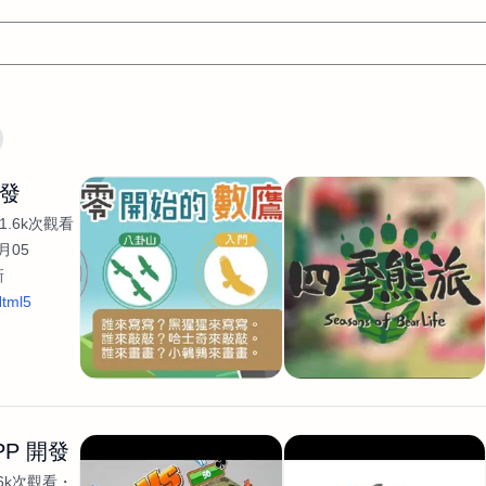
文案
AI應用
AI
網頁設計
軟體開發
網站架設網頁製
開發
設計
平面設計師
AI影片製作
P圖改圖修圖
廣告操作
1.6k次觀看
程式
商業攝影
廣告行銷服務
室內設計
網站開發
月05
新
WordPress網站架設與網站維護救援
生產設計
網頁製作
S
tml5
手
影像設計
視覺設計
自我介紹
業務外包
設計建
計
電商自媒體平面設計
長篇文案短
影片製作
長篇文案
開發
龔之聲
品牌設計
工程製圖
影像製作剪輯調色podca
產品設計
遊戲開發
網站架設
PP 開發
.6k次觀看