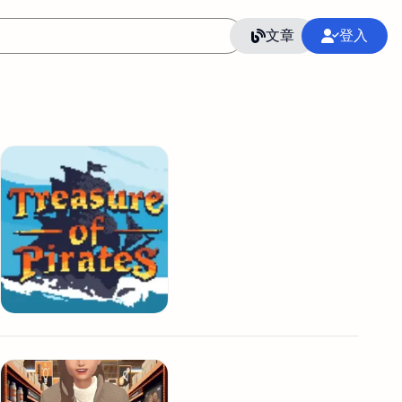
文章
登入
作
語言
整合行銷公關
冷凍空調安裝維修保養
SEO
CRM
GoogleAnalytics
整合行銷策略
接案
照片後製修圖
創業
Excel
CI醫學論文寫作投稿
Flutter
后期师酱汁
模渲染
Solidworks
插畫
攝影
設計
動畫製作
服務項目
室內設計裝修
st剪輯
品牌導航專家
3D製圖設計
影音剪輯