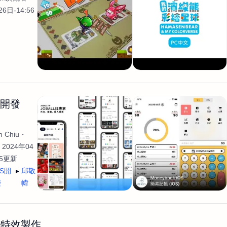
6日-14:56
生開發
 Chiu
2024年04
35更新
OS開
邱敬
發
幃
畫特效製作