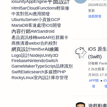
平面設計
ios
unity
AppEngine
2024年02月2
Html5
ar
CloudFunctions
輕裝修
更新
中英對照
AI應用開發
遊戲開發
UbuntuServer
GCP
小資族
MariaDB
客速處理
iOS開發
內容行銷
AWS
android
web
AR
產品資訊移轉
社群圖卡
webxr
商務溝通
合約校對
iOS 原
網頁設計
AI繪圖
html5
vr
Nodejs
Unity3D
Logo設計
(Swift)
Firebase
NintendoSwitch
邱敬幃 Pardn
GameMaker
TypeScript
品牌識別
2.2k次觀看
Swift
Elaticsearch
PHP
多媒體
月30日-17:
RockyLinux
室內設計
庫存管理
APP開
i
發
遊戲動