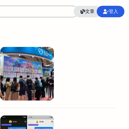
文章
登入
作
語言
整合行銷公關
冷凍空調安裝維修保養
SEO
CRM
GoogleAnalytics
整合行銷策略
接案
照片後製修圖
創業
Excel
CI醫學論文寫作投稿
Flutter
后期师酱汁
模渲染
Solidworks
插畫
攝影
設計
動畫製作
服務項目
室內設計裝修
st剪輯
品牌導航專家
3D製圖設計
影音剪輯