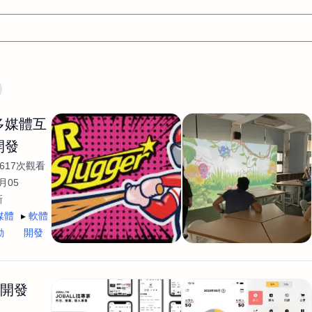
文案
AI應用
AI
網頁設計
軟體開發
網站架設網頁製
/多媒體互
設計
平面設計師
AI影片製作
P圖改圖修圖
廣告操作
開發
程式
商業攝影
廣告行銷服務
室內設計
網站開發
617次觀看
WordPress網站架設與網站維護救援
生產設計
網頁製作
S
月05
新
手
影像設計
視覺設計
自我介紹
業務外包
設計建
媒體
軟體
計
電商自媒體平面設計
長篇文案短
影片製作
長篇文案
動
開發
開發
龔之聲
品牌設計
工程製圖
影像製作剪輯調色podca
產品設計
遊戲開發
網站架設
生開發