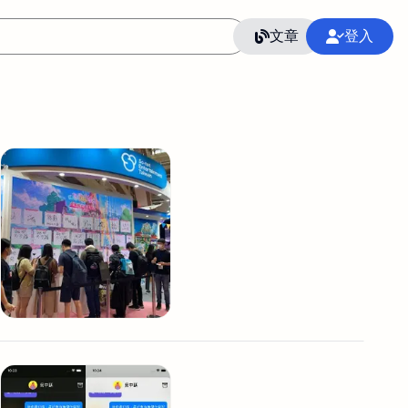
文章
登入
作
語言
整合行銷公關
冷凍空調安裝維修保養
SEO
CRM
GoogleAnalytics
整合行銷策略
接案
照片後製修圖
創業
Excel
CI醫學論文寫作投稿
Flutter
后期师酱汁
模渲染
Solidworks
插畫
攝影
設計
動畫製作
服務項目
室內設計裝修
st剪輯
品牌導航專家
3D製圖設計
影音剪輯