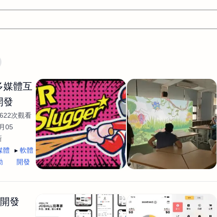
文案
AI應用
AI
網頁設計
軟體開發
網站架設網頁製
/多媒體互
設計
平面設計師
AI影片製作
P圖改圖修圖
廣告操作
開發
程式
商業攝影
廣告行銷服務
室內設計
網站開發
622次觀看
WordPress網站架設與網站維護救援
生產設計
網頁製作
S
月05
新
手
影像設計
視覺設計
自我介紹
業務外包
設計建
媒體
軟體
計
電商自媒體平面設計
長篇文案短
影片製作
長篇文案
動
開發
開發
龔之聲
品牌設計
工程製圖
影像製作剪輯調色podca
產品設計
遊戲開發
網站架設
生開發