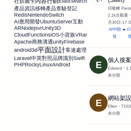
內容行銷
Elaticsearch
社群圖卡
產品資訊移轉
產品查驗登記
邱敬幃 Pardn
Redis
NintendoSwitch
2.2k次觀看
UbuntuServer
AI應用開發
互動
月30日-17:
AR
Nodejs
vr
Unity3D
APP開
i
CloudFunctions
iOS
VR
ar
小資族
發
Apache
unity
Firebase
商務溝通
平面設計
android
3d
客速處理
Laravel
Swift
中英對照
品牌識別
個人接
E
PHP
RockyLinux
Android
Edward
1
未分類
網站架設/
E
Ellen
710
未分類