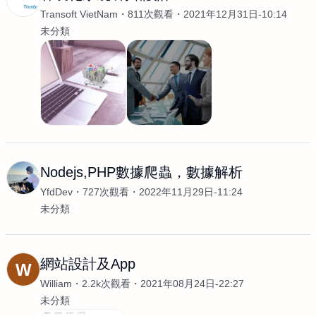
Transoft VietNam
811次觀看
2021年12月31日-10:14
未分類
Nodejs,PHP數據爬蟲，數據解析
YfdDev
727次觀看
2022年11月29日-11:24
未分類
網站設計及App
W
William
2.2k次觀看
2021年08月24日-22:27
未分類