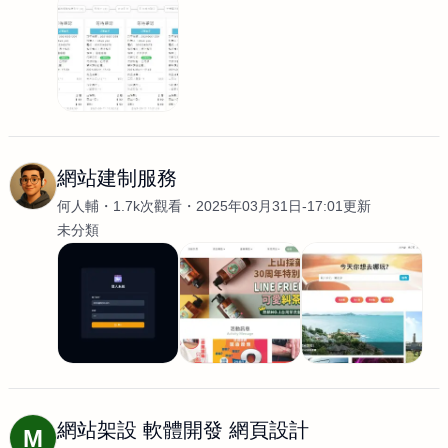
網站建制服務
何人輔
1.7k次觀看
2025年03月31日-17:01更新
未分類
網站架設 軟體開發 網頁設計
M