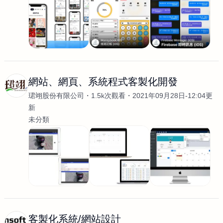
網站、網頁、系統程式客製化開發
珺翊股份有限公司
1.5k次觀看
2021年09月28日-12:04更
新
未分類
客製化系統/網站設計